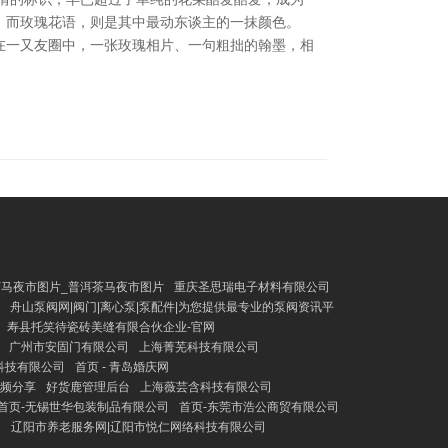
”，而玫瑰花语，则是其中最动东谈主的一抹颜色。
在一又友圈中，一张玫瑰相片、一句粗拙的翰墨，相
茶马夜市图片_普洱茶马夜市图片
重庆圣思瑞电子材料有限公司
舟山泵阀网|阀门|离心泵|泵配件|为您提供最专业的泵阀资讯平
寿县托笑待瓷砖美缝有限合伙企业-官网
广州市安固门有限公司
上海菁芜科技有限公司
科技有限公司
首页 - 青岛婚庆网
视频分享
好货鹿管理后台
上海薇芸含科技有限公司
首页-无锡世华包装制品有限公司
首页-东莞市浩公商贸有限公司
力
辽阳市养老服务网|辽阳市悦仁网络科技有限公司