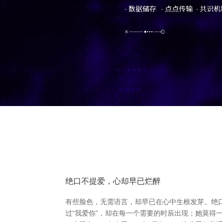
绝口不提爱，心却早已烂醉
有些脸色，无需语言，却早已在心中生根发芽。绝
过“我爱你”，却在每一个需要的时辰出现；她莫得