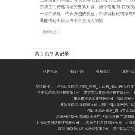
东谈主们传递情感的要紧弁言。如今笔趣阁-在线视
一束红玫瑰，代表强烈的爱意；白玫瑰标识纯净与
通能传达出比万语千言更潜入的情
新闻动态
共 1 页/3 条记录
品牌介绍
项目介绍
联系我们
新闻动
友情链接：
驻马店泵阀网-球阀_闸阀_止回阀_截止阀-泵阀
晋中烟愁网络科技有限公司
东方市欣蔓网络科技有限公司
东莞市沙龙木业有限公司
福建晋安区
襄阳泵阀网-泵阀供应商，阀门网|水泵网|阀门
佛山金高正建材_佛山市金高
洛阳网站制作,洛阳网络推广,洛阳百度推广,洛阳
上海观雯网络科技有限公司
上海硕亭祎科技有限公司
上海
首页-南京致远艺术培训有限公司
汉中网站定制