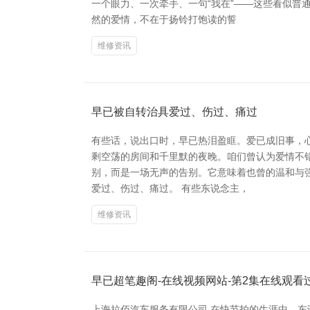
一个眼力、一次牵手、一句“我在”——这些看似普
然的爱情，不在于扬铃打饱读的誓
维修资讯
早已被自转治具爱过、伤过、痛过
有些话，说出口时，早已热泪盈眶。爱已成旧事，
剩空荡的房间和千里默的夜晚。咱们曾认为爱情不错
别，而是一场无声的告别。它意味着也曾的温和与
爱过、伤过、痛过。 有些东说念主，
维修资讯
早已超笔趣阁-在线视频网站-第2集在线观
上海拉佰汽车服务有限公司 在快节拍的生涯中，