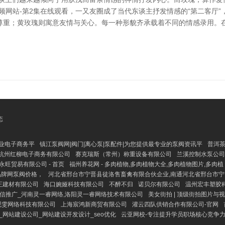
频网站-第2集在线观看，一又友圈成了当代东谈主抒发情感的“第二客厅
尊重；黄玫瑰则寓意友情与关心。每一种形貌齐承载着不同的情感录用。
态
专业电子商务平
镇江泵阀网|阀门|离心泵|泵配件|为您提供最专业的泵阀资讯平
普洱
杭州红柳电子商务有限公司
赛克瑞斯（常州）称重设备有限公司
兰溪控制水泵公司
永旺贸易有限公司 - 首页
福州养花网 - 多肉植物,多肉植物大全,多肉植物图片,多肉植
品牌网泵阀价格，
河北省邢台市宁晋县徒洛售畜禽有限合伙企业,南通河北省邢台市宁
正建材有限公司
海口婉娅科技有限公司
不醉不归
诺贝尔有限公司
温州宏丰塑胶
微信推广_河南灵一睿网络,洛阳灵一睿网络技术有限公司
美女街拍 | 顶级街拍图片与
观雯网络科技有限公司
上海宸鸿新商贸有限公司
灌云四队供销合作有限公司-官网
_网站建设公司_网站建设开发设计_seo优化
云亚网校-专注提升学员职场核心竞争