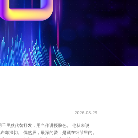
2026-03-29
千里默代替抒发，用当作讲授脸色。 他从未说
无声却深切。 偶然辰，最深的爱，是藏在细节里的。