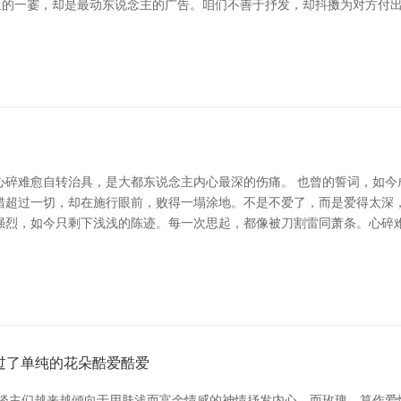
通的一霎，却是最动东说念主的广告。咱们不善于抒发，却抖擞为对方付出
心碎难愈自转治具，是大都东说念主内心最深的伤痛。 也曾的誓词，如今
超过一切，却在施行眼前，败得一塌涂地。不是不爱了，而是爱得太深，伤
强烈，如今只剩下浅浅的陈迹。每一次思起，都像被刀割雷同萧条。心碎
看过了单纯的花朵酷爱酷爱
东谈主们越来越倾向于用肤浅而富余情感的神情抒发内心。而玫瑰，算作爱